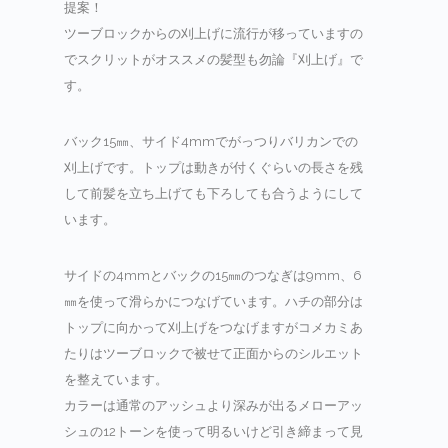
提案！
ツーブロックからの刈上げに流行が移っていますの
でスクリットがオススメの髪型も勿論『刈上げ』で
す。
バック15㎜、サイド4mmでがっつりバリカンでの
刈上げです。トップは動きが付くぐらいの長さを残
して前髪を立ち上げても下ろしても合うようにして
います。
サイドの4mmとバックの15㎜のつなぎは9mm、6
㎜を使って滑らかにつなげています。ハチの部分は
トップに向かって刈上げをつなげますがコメカミあ
たりはツーブロックで被せて正面からのシルエット
を整えています。
カラーは通常のアッシュより深みが出るメローアッ
シュの12トーンを使って明るいけど引き締まって見