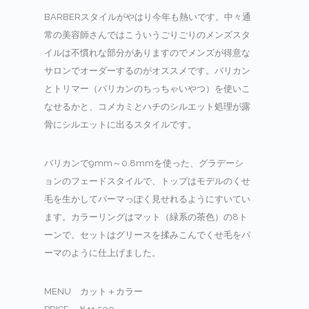
BARBERスタイルがやはり今年も熱いです。中々通
常の美容師さんではこういうごりごりのメンズスタ
イルは不慣れな部分がありますのでメンズが得意な
サロンでオーダーするのがオススメです。バリカン
とトリマー（バリカンのちっちゃいやつ）を使いこ
なせるかと、コメカミとハチのシルエット処理が露
骨にシルエットに出るスタイルです。
バリカンで9mm～0.8mmを使った、グラデーシ
ョンのフェードスタイルで、トップはモデルのくせ
毛を生かしてパーマっぽく見せれるようにすいてい
ます。カラーリングはマット（緑系の茶色）の8ト
ーンで。セットはグリースを揉みこんでくせ毛をパ
ーマのように仕上げました。
MENU カット＋カラー