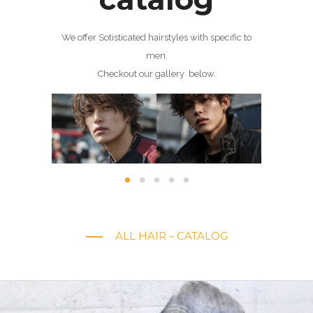
We offer Sotisticated hairstyles with specific to
men.
Checkout our gallery below.
性-サイド
ミディアム・ウル
シャドーパーマ
パンキ
ツーブロ
フのシャドーパー
～ 毛先がバラけ
パイキ
ク
マ
てハネる！ ～
10・20代
·
シ
ト
·
40代～
10・20代
·
30代
·
ミディアム
10・20代
·
ショート
ALL HAIR－CATALOG