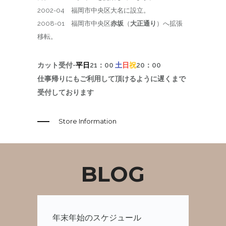
2002-04 福岡市中央区大名に設立。
2008-01 福岡市中央区
赤坂
（
大正通り
）へ拡張
移転。
カット受付-
平日
21：00
土
日
祝
20：00
仕事帰りにもご利用して頂けるように遅くまで
受付しております
Store Information
BLOG
年末年始のスケジュール