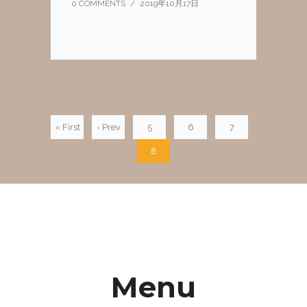
0 COMMENTS
/
2019年10月17日
« First
‹ Prev
5
6
7
8
Menu