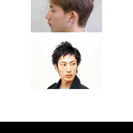
2024春夏 ハイトーンカラー ア
ッシュ
10・20代
·
ショート
全体を同じ長さにカットしたセ
イムレイヤーのショートスタイ
ル
10・20代
·
ショート