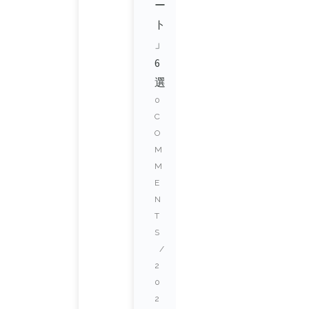
ー
ト
」
6
選
0
C
O
M
M
E
N
T
S
/
2
0
2