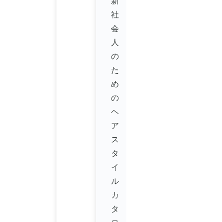
新
社
会
人
の
た
め
の
ヘ
ア
ス
タ
イ
ル
カ
タ