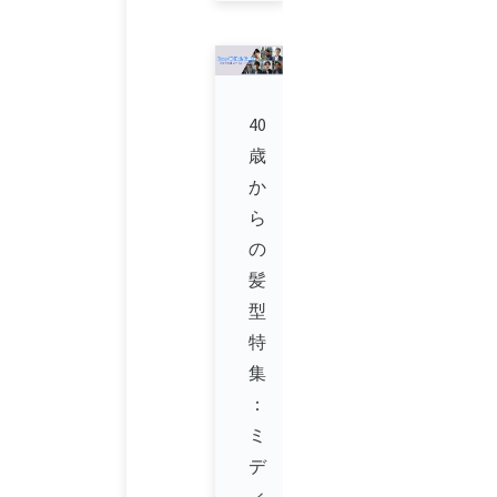
40
歳
か
ら
の
髪
型
特
集
：
ミ
デ