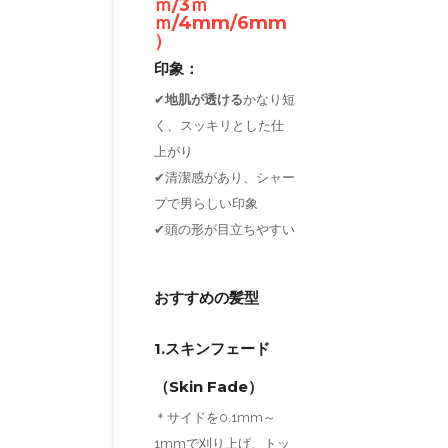
ｍ/3ｍ
ｍ/4mm/6mm
）
印象：
✔
地肌が透ける
かなり短
く、スッキリとした仕
上がり
✔清潔感があり、シャー
プで男らしい印象
✔頭の形が目立ちやすい
おすすめの髪型
1.スキンフェード
（Skin Fade）
＊サイドを0.1mm～
1mmで刈り上げ、トッ