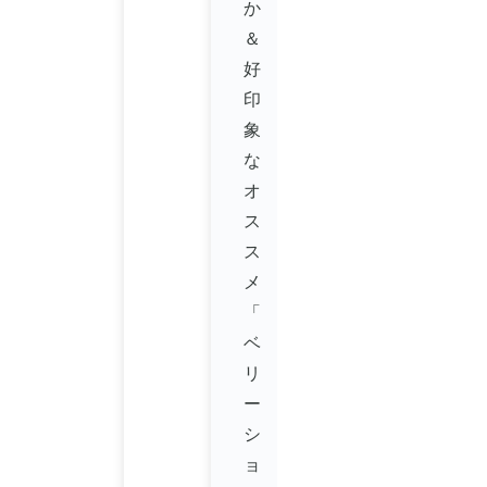
か
＆
好
印
象
な
オ
ス
ス
メ
「
ベ
リ
ー
シ
ョ