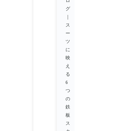
ロ
グ
｜
ス
ー
ツ
に
映
え
る
6
つ
の
鉄
板
ス