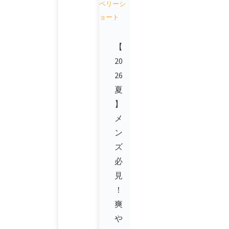
【
20
26
夏
】
メ
ン
ズ
必
見
！
爽
や