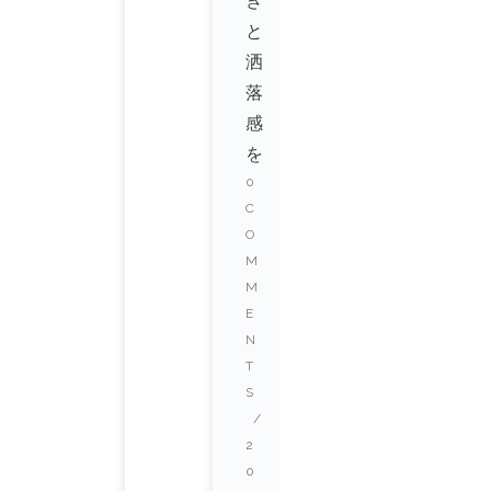
き
と
洒
落
感
を
0
C
O
M
M
E
N
T
S
/
2
0