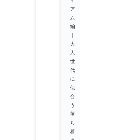
ィ
ア
ム
編
｜
大
人
世
代
に
似
合
う
落
ち
着