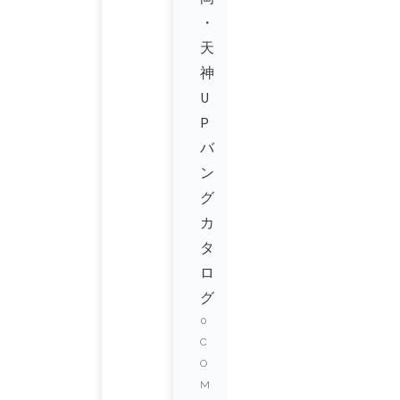
・
天
神
U
P
バ
ン
グ
カ
タ
ロ
グ
0
C
O
M