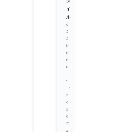
タ
イ
ル
0
C
O
M
M
E
N
T
S
/
2
0
2
6
年
4