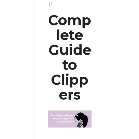
ド
Comp
lete
Guide
to
Clipp
ers