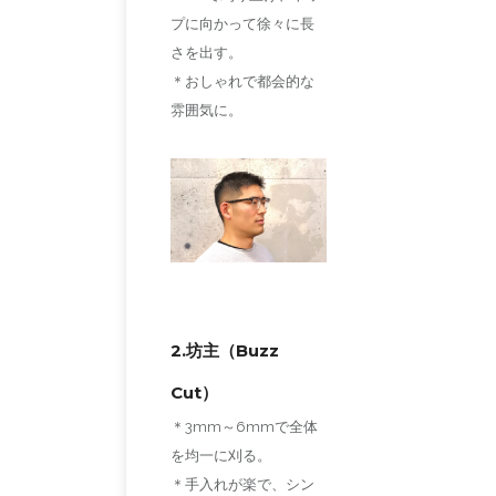
プに向かって徐々に長
さを出す。
＊おしゃれで都会的な
雰囲気に。
2.坊主（Buzz
Cut）
＊3mm～6mmで全体
を均一に刈る。
＊手入れが楽で、シン