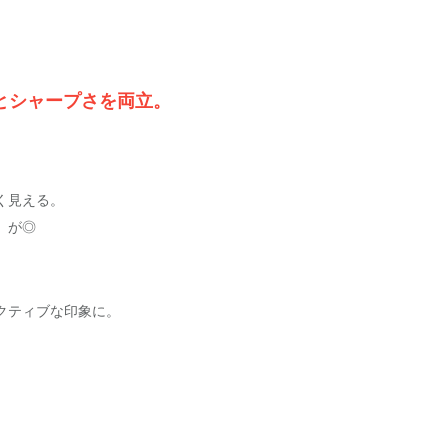
さとシャープさを両立。
く見える。
）が◎
クティブな印象に。