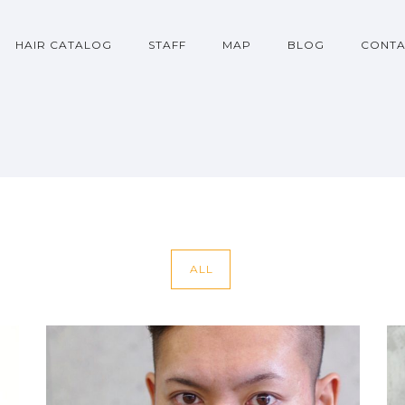
HAIR CATALOG
STAFF
MAP
BLOG
CONTA
ALL