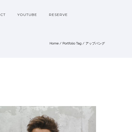
CT
YOUTUBE
RESERVE
Home
/ Portfolio Tag /
アップバング