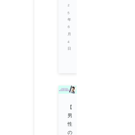
2
5
年
6
月
4
日
【
男
性
の