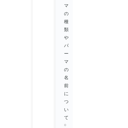
マ
の
種
類
や
パ
ー
マ
の
名
前
に
つ
い
て
0