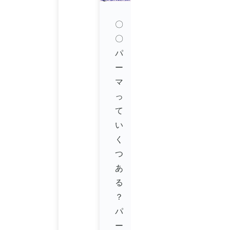
〇
〇
パ
ー
マ
っ
て
い
く
つ
あ
る
？
パ
ー