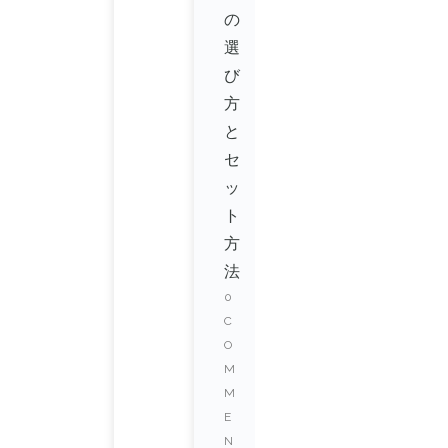
の
選
び
方
と
セ
ッ
ト
方
法
0
C
O
M
M
E
N