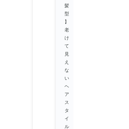
髪
型
】
老
け
て
見
え
な
い
ヘ
ア
ス
タ
イ
ル