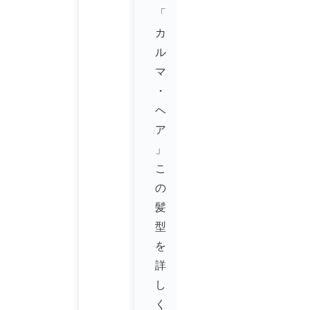
「
カ
ル
マ
・
ヘ
ア
」
こ
の
髪
型
を
詳
し
く