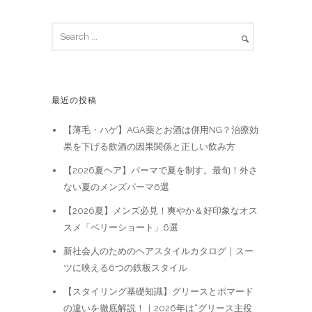
最近の投稿
【薄毛・ハゲ】AGA薬とお酒は併用NG？治療効
果を下げる飲酒の因果関係と正しい飲み方
【2026夏ヘア】パーマで夏を制す。最旬！外さ
ない夏のメンズパーマ6選
【2026夏】メンズ必見！爽やか＆好印象なオス
スメ「ベリーショート」6選
新社会人のためのヘアスタイルカタログ｜スー
ツに映える6つの鉄板スタイル
【スタイリング基礎知識】グリースとポマード
の違いを徹底解説！｜2026年は“グリース主役