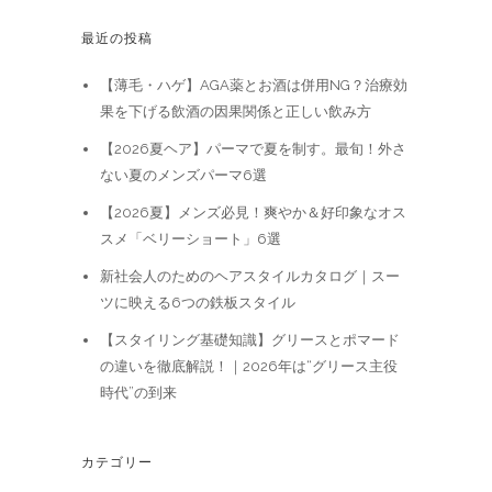
最近の投稿
【薄毛・ハゲ】AGA薬とお酒は併用NG？治療効
果を下げる飲酒の因果関係と正しい飲み方
【2026夏ヘア】パーマで夏を制す。最旬！外さ
ない夏のメンズパーマ6選
【2026夏】メンズ必見！爽やか＆好印象なオス
スメ「ベリーショート」6選
新社会人のためのヘアスタイルカタログ｜スー
ツに映える6つの鉄板スタイル
【スタイリング基礎知識】グリースとポマード
の違いを徹底解説！｜2026年は“グリース主役
時代”の到来
カテゴリー