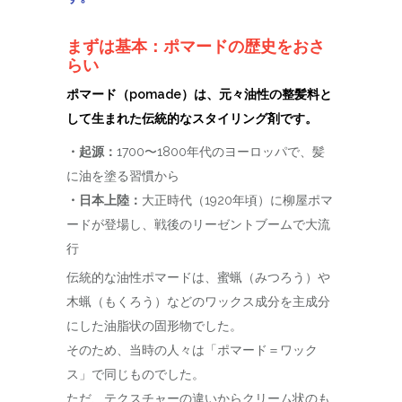
まずは基本：ポマードの歴史をおさ
らい
ポマード（pomade）は、元々油性の整髪料と
して生まれた伝統的なスタイリング剤です。
・起源：
1700〜1800年代のヨーロッパで、髪
に油を塗る習慣から
・日本上陸：
大正時代（1920年頃）に柳屋ポマ
ードが登場し、戦後のリーゼントブームで大流
行
伝統的な油性ポマードは、蜜蝋（みつろう）や
木蝋（もくろう）などのワックス成分を主成分
にした油脂状の固形物でした。
そのため、当時の人々は「ポマード＝ワック
ス」で同じものでした。
ただ、テクスチャーの違いからクリーム状のも