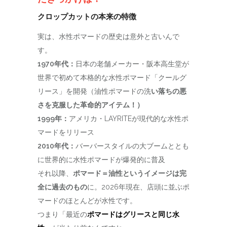
クロップカットの本来の特徴
実は、水性ポマードの歴史は意外と古いんで
す。
1970年代：
日本の老舗メーカー・阪本高生堂が
世界で初めて本格的な水性ポマード「クールグ
リース」を開発
（油性ポマードの洗
い落ちの悪
さを克服した革命的アイテム！）
1999年：
アメリカ・LAYRITEが現代的な水性ポ
マードをリリース
2010年代：
バーバースタイルの大ブームととも
に世界的に水性ポマードが爆発的に普及
それ以降、
ポマード＝油性というイメージは完
全に過去のもの
に。
2026年現在、店頭に並ぶポ
マードのほとんどが水性です。
つまり「最近の
ポマードはグリースと同じ水