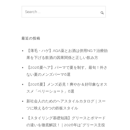
最近の投稿
【薄毛・ハゲ】AGA薬とお酒は併用NG？治療効
果を下げる飲酒の因果関係と正しい飲み方
【2026夏ヘア】パーマで夏を制す。最旬！外さ
ない夏のメンズパーマ6選
【2026夏】メンズ必見！爽やか＆好印象なオス
スメ「ベリーショート」6選
新社会人のためのヘアスタイルカタログ｜スー
ツに映える6つの鉄板スタイル
【スタイリング基礎知識】グリースとポマード
の違いを徹底解説！｜2026年は“グリース主役