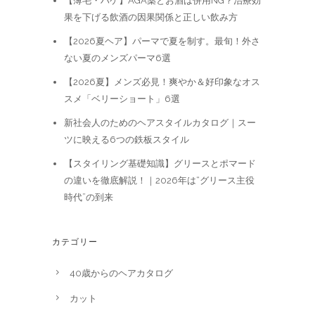
【薄毛・ハゲ】AGA薬とお酒は併用NG？治療効
果を下げる飲酒の因果関係と正しい飲み方
【2026夏ヘア】パーマで夏を制す。最旬！外さ
ない夏のメンズパーマ6選
【2026夏】メンズ必見！爽やか＆好印象なオス
スメ「ベリーショート」6選
新社会人のためのヘアスタイルカタログ｜スー
ツに映える6つの鉄板スタイル
【スタイリング基礎知識】グリースとポマード
の違いを徹底解説！｜2026年は“グリース主役
時代”の到来
カテゴリー
40歳からのヘアカタログ
カット