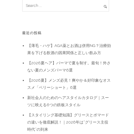
最近の投稿
【薄毛・ハゲ】AGA薬とお酒は併用NG？治療効
果を下げる飲酒の因果関係と正しい飲み方
【2026夏ヘア】パーマで夏を制す。最旬！外さ
ない夏のメンズパーマ6選
【2026夏】メンズ必見！爽やか＆好印象なオス
スメ「ベリーショート」6選
新社会人のためのヘアスタイルカタログ｜スー
ツに映える6つの鉄板スタイル
【スタイリング基礎知識】グリースとポマード
の違いを徹底解説！｜2026年は“グリース主役
時代”の到来