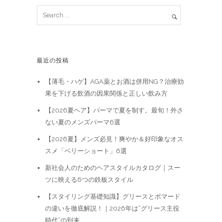
最近の投稿
【薄毛・ハゲ】AGA薬とお酒は併用NG？治療効
果を下げる飲酒の因果関係と正しい飲み方
【2026夏ヘア】パーマで夏を制す。最旬！外さ
ない夏のメンズパーマ6選
【2026夏】メンズ必見！爽やか＆好印象なオス
スメ「ベリーショート」6選
新社会人のためのヘアスタイルカタログ｜スー
ツに映える6つの鉄板スタイル
【スタイリング基礎知識】グリースとポマード
の違いを徹底解説！｜2026年は“グリース主役
時代”の到来