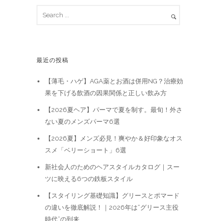
最近の投稿
【薄毛・ハゲ】AGA薬とお酒は併用NG？治療効
果を下げる飲酒の因果関係と正しい飲み方
【2026夏ヘア】パーマで夏を制す。最旬！外さ
ない夏のメンズパーマ6選
【2026夏】メンズ必見！爽やか＆好印象なオス
スメ「ベリーショート」6選
新社会人のためのヘアスタイルカタログ｜スー
ツに映える6つの鉄板スタイル
【スタイリング基礎知識】グリースとポマード
の違いを徹底解説！｜2026年は“グリース主役
時代”の到来