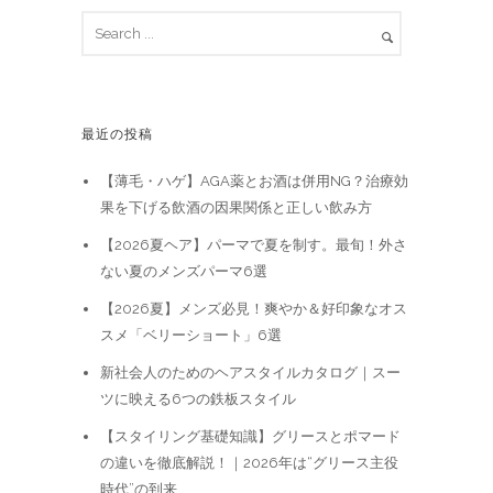
最近の投稿
【薄毛・ハゲ】AGA薬とお酒は併用NG？治療効
果を下げる飲酒の因果関係と正しい飲み方
【2026夏ヘア】パーマで夏を制す。最旬！外さ
ない夏のメンズパーマ6選
【2026夏】メンズ必見！爽やか＆好印象なオス
スメ「ベリーショート」6選
新社会人のためのヘアスタイルカタログ｜スー
ツに映える6つの鉄板スタイル
【スタイリング基礎知識】グリースとポマード
の違いを徹底解説！｜2026年は“グリース主役
時代”の到来