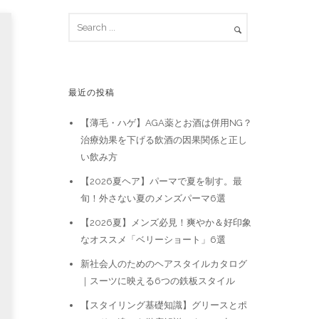
最近の投稿
【薄毛・ハゲ】AGA薬とお酒は併用NG？
治療効果を下げる飲酒の因果関係と正し
い飲み方
【2026夏ヘア】パーマで夏を制す。最
旬！外さない夏のメンズパーマ6選
【2026夏】メンズ必見！爽やか＆好印象
なオススメ「ベリーショート」6選
新社会人のためのヘアスタイルカタログ
｜スーツに映える6つの鉄板スタイル
【スタイリング基礎知識】グリースとポ