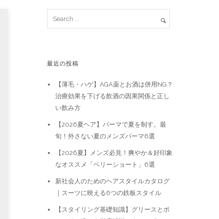
最近の投稿
【薄毛・ハゲ】AGA薬とお酒は併用NG？
治療効果を下げる飲酒の因果関係と正し
い飲み方
【2026夏ヘア】パーマで夏を制す。最
旬！外さない夏のメンズパーマ6選
【2026夏】メンズ必見！爽やか＆好印象
なオススメ「ベリーショート」6選
新社会人のためのヘアスタイルカタログ
｜スーツに映える6つの鉄板スタイル
【スタイリング基礎知識】グリースとポ