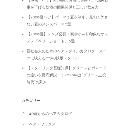
【薄毛・ハゲ】AGA薬とお酒は併用NG？治療効
果を下げる飲酒の因果関係と正しい飲み方
【2026夏ヘア】パーマで夏を制す。最旬！外さ
ない夏のメンズパーマ6選
【2026夏】メンズ必見！爽やか＆好印象なオス
スメ「ベリーショート」6選
新社会人のためのヘアスタイルカタログ｜スー
ツに映える6つの鉄板スタイル
【スタイリング基礎知識】グリースとポマード
の違いを徹底解説！｜2026年は“グリース主役
時代”の到来
カテゴリー
40歳からのヘアカタログ
ヘア・ワックス