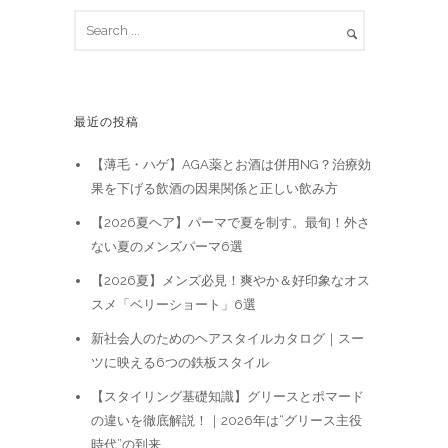
最近の投稿
【薄毛・ハゲ】AGA薬とお酒は併用NG？治療効
果を下げる飲酒の因果関係と正しい飲み方
【2026夏ヘア】パーマで夏を制す。最旬！外さ
ない夏のメンズパーマ6選
【2026夏】メンズ必見！爽やか＆好印象なオス
スメ「ベリーショート」6選
新社会人のためのヘアスタイルカタログ｜スー
ツに映える6つの鉄板スタイル
【スタイリング基礎知識】グリースとポマード
の違いを徹底解説！｜2026年は“グリース主役
時代”の到来